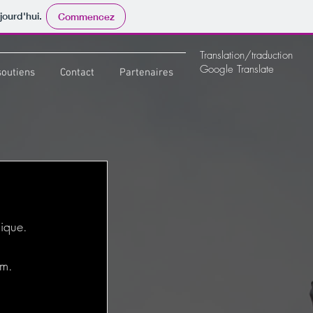
jourd'hui.
Commencez
Translation/traduction
Google Translate
soutiens
Contact
Partenaires
gique.
um.