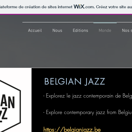
lateforme de création de sites internet
.com
. Créez votre site au
Accueil
Nous
Editions
Monde
Nos 
BELGIAN JAZZ
- Explorez le jazz contemporain de Bel
- Explore contemporary jazz from Belgi
https://belgianjazz.be