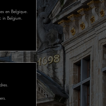
les en Belgique.
c in Belgium.
dres.
ers.