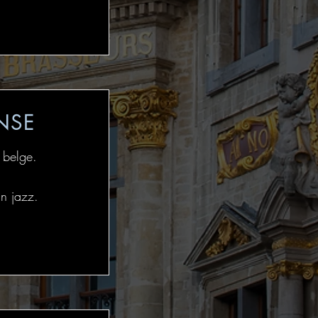
NSE
 belge.
an jazz.